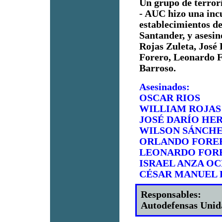
Un grupo de terror
- AUC hizo una incu
establecimientos d
Santander, y asesin
Rojas Zuleta, José
Forero, Leonardo F
Barroso.
Asesinados:
OSCAR RIOS
WILLIAM ROJAS
JOSÉ DARÍO HE
WILSON SÁNCH
ORLANDO FORE
LEONARDO FOR
ISRAEL ANZA O
CÉSAR MANUEL
Responsables:
Autodefensas Unid