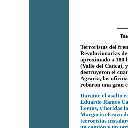
Bu
Terroristas del fre
Revolucionarias d
aproximado a 180 
(Valle del Cauca), y
destruyeron el cuart
Agraria, las oficin
robaron una gran c
Durante el asalto r
Eduardo Ramos Caic
Lemus, y heridas l
Margarita Erazo de
terroristas instala
un camión y un taxi