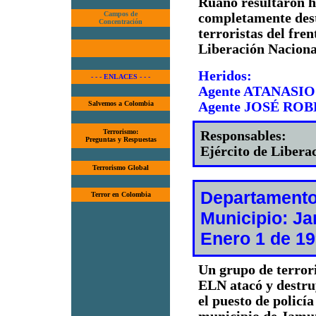
Ruano resultaron he
Campos de
completamente dest
Concentración
terroristas del fr
Liberación Naciona
Heridos:
- - - ENLACES - - -
Agente ATANASI
Salvemos a Colombia
Agente JOSÉ RO
Terrorismo:
Responsables:
Preguntas y Respuestas
Ejército de Libera
Terrorismo Global
Departamento:
Terror en Colombia
Municipio: J
Enero 1 de 1
Un grupo de terrori
ELN atacó y destru
el puesto de policí