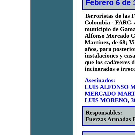
Febrero 6 de 
Terroristas de las
Colombia - FARC, a
municipio de Gamar
Alfonso Mercado C
Martínez, de 68; Vi
años, para posterio
instalaciones y cas
que los cadáveres 
incinerados e irrec
Asesinados:
LUIS ALFONSO M
MERCADO MARTÍNE
LUIS MORENO, 30
Responsables:
Fuerzas Armadas R