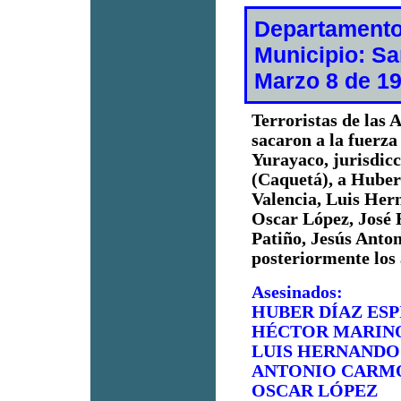
Departamento
Municipio: S
Marzo 8 de 1
Terroristas de las
sacaron a la fuerza
Yurayaco, jurisdicc
(Caquetá), a Huber
Valencia, Luis He
Oscar López, José
Patiño, Jesús Anto
posteriormente los 
Asesinados:
HUBER DÍAZ ES
HÉCTOR MARINO
LUIS HERNANDO
ANTONIO CARM
OSCAR LÓPEZ