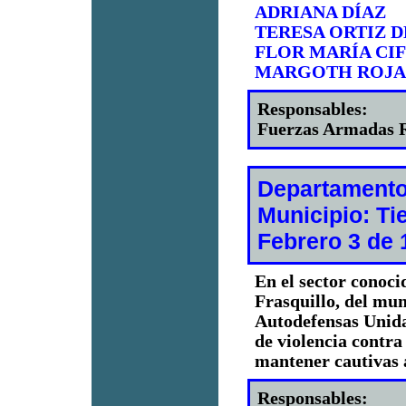
ADRIANA DÍAZ
TERESA ORTIZ 
FLOR MARÍA CI
MARGOTH ROJAS
Responsables:
Fuerzas Armadas R
Departamento
Municipio: Tie
Febrero 3 de 
En el sector conoc
Frasquillo, del mun
Autodefensas Unida
de violencia contra
mantener cautivas 
Responsables: