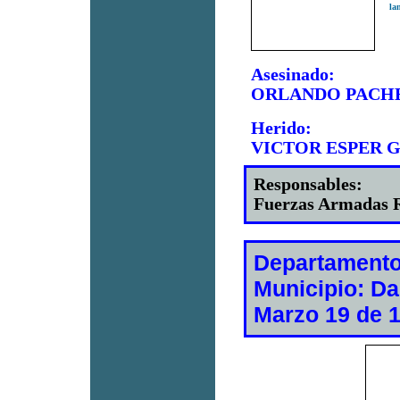
la
Asesinado:
ORLANDO PACH
Herido:
VICTOR ESPER 
Responsables:
Fuerzas Armadas R
Departamento:
Municipio: D
Marzo 19 de 