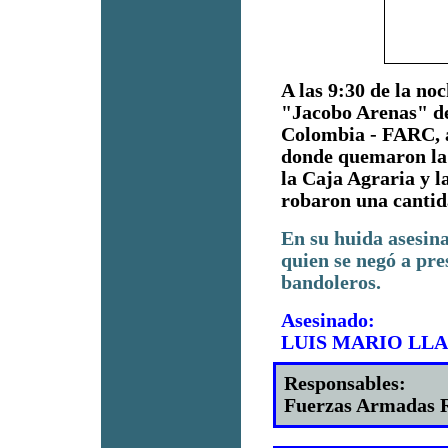
A las 9:30 de la no
"Jacobo Arenas" de
Colombia - FARC, a
donde quemaron la 
la Caja Agraria y 
robaron una cantid
En su huida asesin
quien se negó a pre
bandoleros.
Asesinado:
LUIS MARIO LL
Responsables:
Fuerzas Armadas R