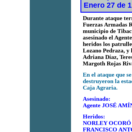
Enero 27 de 
Durante ataque terr
Fuerzas Armadas R
municipio de Tibac
asesinado el Agent
heridos los patrul
Lozano Pedraza, y 
Adriana Díaz, Tere
Margoth Rojas Riv
En el ataque que se 
destruyeron la estac
Caja Agraria.
Asesinado:
Agente JOSÉ AM
Heridos:
NORLEY OCORÓ
FRANCISCO ANT