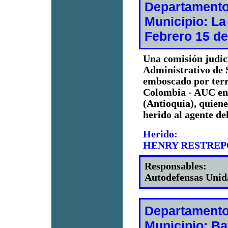
Departamento
Municipio: La
Febrero 15 de
Una comisión judic
Administrativo de S
emboscado por terr
Colombia - AUC en 
(Antioquia), quiene
herido al agente d
Herido:
HENRY RESTREP
Responsables:
Autodefensas Unid
Departamento
Municipio: Ba