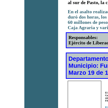
al sur de Pasto, la
En el asalto realiz
duró dos horas, los
60 millones de pesos
Caja Agraria y vari
Responsables:
Ejército de Libera
Departamento
Municipio: F
Marzo 19 de 
El
Ga
re
FA
El