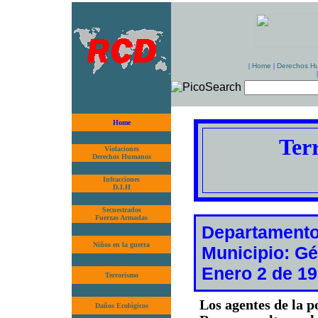
|
Home
|
Derechos H
Home
Ter
Violaciones
Derechos Humanos
Infracciones
D.I.H
Secuestrados
Fuerzas Armadas
Departamento
Niños en la guerra
Municipio: G
Enero 2 de 1
Terrorismo
Los agentes de la 
Daños Ecológicos