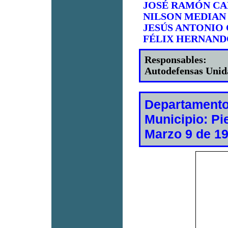
JOSÉ RAMÓN CA
NILSON MEDIAN
JESÚS ANTONIO
FÉLIX HERNAN
Responsables:
Autodefensas Unid
Departamento
Municipio: P
Marzo 9 de 1