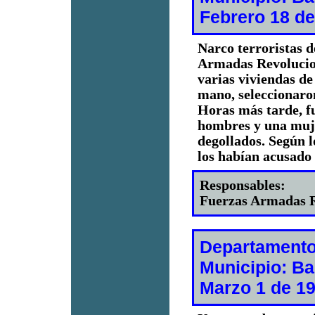
Febrero 18 de
Narco terroristas 
Armadas Revolucio
varias viviendas de
mano, seleccionaron
Horas más tarde, f
hombres y una muje
degollados. Según l
los habían acusado 
Responsables:
Fuerzas Armadas R
Departamento
Municipio: B
Marzo 1 de 1