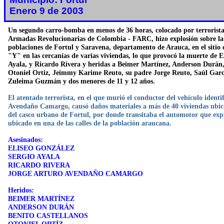
Enero 9 de 2003
Un segundo carro-bomba en menos de 36 horas, colocado por terrorista
Armadas Revolucionarias de Colombia - FARC, hizo explosión sobre la 
poblaciones de Fortul y Saravena, departamento de Arauca, en el sitio
"Y" en las cercanías de varias viviendas, lo que provocó la muerte de E
Ayala, y Ricardo Rivera y heridas a Beimer Martínez, Anderson Durán,
Otoniel Ortiz, Jeimmy Karime Reuto, su padre Jorge Reuto, Saúl Garc
Zuleima Guzmán y dos menores de 11 y 12 años.
El atentado terrorista, en el que murió el conductor del vehículo ident
Avendaño Camargo, causó daños materiales a más de 40 viviendas ubic
del casco urbano de Fortul, por donde transitaba el automotor que expl
ubicado en una de las calles de la población araucana.
Asesinados:
ELISEO GONZÁLEZ
SERGIO AYALA
RICARDO RIVERA
JORGE ARTURO AVENDAÑO CAMARGO
Heridos:
BEIMER MARTÍNEZ
ANDERSON DURÁN
BENITO CASTELLANOS