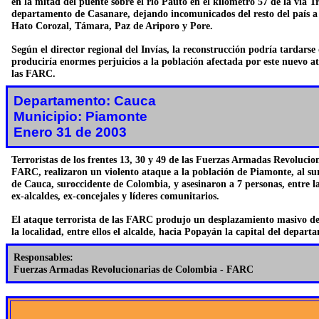
en la mitad del puente sobre el río Pauto en el kilómetro 57 de la vía Tr
departamento de Casanare, dejando incomunicados del resto del país a 
Hato Corozal, Támara, Paz de Ariporo y Pore.
Según el director regional del Invías, la reconstrucción podría tardarse
produciría enormes perjuicios a la población afectada por este nuevo at
las FARC.
Departamento: Cauca
Municipio: Piamonte
Enero 31 de 2003
Terroristas de los frentes 13, 30 y 49 de las Fuerzas Armadas Revoluci
FARC, realizaron un violento ataque a la población de Piamonte, al s
de Cauca, suroccidente de Colombia, y asesinaron a 7 personas, entre l
ex-alcaldes, ex-concejales y líderes comunitarios.
El ataque terrorista de las FARC produjo un desplazamiento masivo de
la localidad, entre ellos el alcalde, hacia Popayán la capital del depart
Responsables:
Fuerzas Armadas Revolucionarias de Colombia - FARC