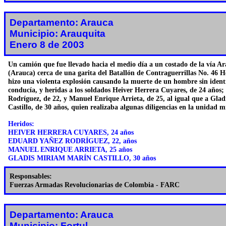
Departamento: Arauca
Municipio: Arauquita
Enero 8 de 2003
Un camión que fue llevado hacia el medio día a un costado de la vía A
(Arauca) cerca de una garita del Batallón de Contraguerrillas No. 46 H
hizo una violenta explosión causando la muerte de un hombre sin identi
conducía, y heridas a los soldados Heiver Herrera Cuyares, de 24 años
Rodríguez, de 22, y Manuel Enrique Arrieta, de 25, al igual que a Gla
Castillo, de 30 años, quien realizaba algunas diligencias en la unidad mi
Heridos:
HEIVER HERRERA CUYARES, 24 años
EDUARD YAÑEZ RODRÍGUEZ, 22, años
MANUEL ENRIQUE ARRIETA, 25 años
GLADIS MIRIAM MARÍN CASTILLO, 30 años
Responsables:
Fuerzas Armadas Revolucionarias de Colombia - FARC
Departamento: Arauca
Municipio: Fortul