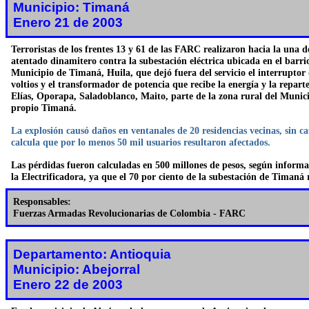
Municipio: Timaná
Enero 21 de 2003
Terroristas de los frentes 13 y 61 de las FARC realizaron hacia la una
atentado dinamitero contra la subestación eléctrica ubicada en el barri
Municipio de Timaná, Huila, que dejó fuera del servicio el interruptor 
voltios y el transformador de potencia que recibe la energía y la reparte
Elías, Oporapa, Saladoblanco, Maito, parte de la zona rural del Municip
propio Timaná.
La explosión causó daños en ventanales de 20 residencias vecinas, sin ca
calcula que por lo menos 50 mil usuarios resultaron afectados.
Las pérdidas fueron calculadas en 500 millones de pesos, según informa
la Electrificadora, ya que el 70 por ciento de la subestación de Timaná 
Responsables:
Fuerzas Armadas Revolucionarias de Colombia - FARC
Departamento: Antioquia
Municipio: Abejorral
Enero 22 de 2003