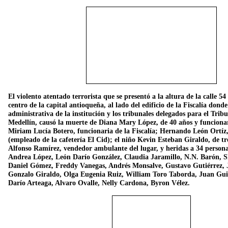
El violento atentado terrorista que se presentó a la altura de la calle 54
centro de la capital antioqueña, al lado del edificio de la Fiscalía dond
administrativa de la institución y los tribunales delegados para el Trib
Medellín, causó la muerte de Diana Mary López, de 40 años y funcionari
Miriam Lucía Botero, funcionaria de la Fiscalía; Hernando León Ortíz,
(empleado de la cafetería El Cid); el niño Kevin Esteban Giraldo, de t
Alfonso Ramírez, vendedor ambulante del lugar, y heridas a 34 personas
Andrea López, León Darío González, Claudia Jaramillo, N.N. Barón, Sh
Daniel Gómez, Freddy Vanegas, Andrés Monsalve, Gustavo Gutiérrez, 
Gonzalo Giraldo, Olga Eugenia Ruiz, William Toro Taborda, Juan Gui
Darío Arteaga, Alvaro Ovalle, Nelly Cardona, Byron Vélez.