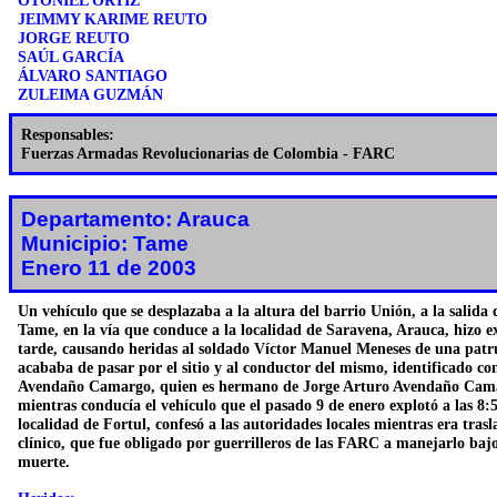
OTONIEL ORTÍZ
JEIMMY KARIME REUTO
JORGE REUTO
SAÚL GARCÍA
ÁLVARO SANTIAGO
ZULEIMA GUZMÁN
Responsables:
Fuerzas Armadas Revolucionarias de Colombia - FARC
Departamento: Arauca
Municipio: Tame
Enero 11 de 2003
Un vehículo que se desplazaba a la altura del barrio Unión, a la salida 
Tame, en la vía que conduce a la localidad de Saravena, Arauca, hizo ex
tarde, causando heridas al soldado Víctor Manuel Meneses de una patrul
acababa de pasar por el sitio y al conductor del mismo, identificado c
Avendaño Camargo, quien es hermano de Jorge Arturo Avendaño Cam
mientras conducía el vehículo que el pasado 9 de enero explotó a las 8:5
localidad de Fortul, confesó a las autoridades locales mientras era tras
clínico, que fue obligado por guerrilleros de las FARC a manejarlo ba
muerte.