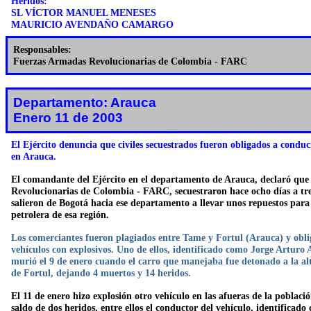
Heridos:
SL VÍCTOR MANUEL MENESES
MAURICIO AVENDAÑO CAMARGO
Responsables:
Fuerzas Armadas Revolucionarias de Colombia - FARC
Departamento: Arauca
Enero 11 de 2003
El Ejército denuncia que civiles secuestrados fueron obligados a condu
en Arauca.
El comandante del Ejército en el departamento de Arauca, declaró que
Revolucionarias de Colombia - FARC, secuestraron hace ocho días a t
salieron de Bogotá hacia ese departamento a llevar unos repuestos par
petrolera de esa región.
Los comerciantes fueron plagiados entre Tame y Fortul (Arauca) y obli
vehículos con explosivos. Uno de ellos, identificado como Jorge Artu
murió el 9 de enero cuando el carro que manejaba fue detonado a la al
de Fortul, dejando 4 muertos y 14 heridos.
El 11 de enero hizo explosión otro vehículo en las afueras de la poblac
saldo de dos heridos, entre ellos el conductor del vehículo, identificad