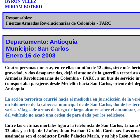
BYRON VÉLEZ
MIRIAM BOTERO
Responsables:
Fuerzas Armadas Revolucionarias de Colombia - FARC
Departamento: Antioquia
Municipio: San Carlos
Enero 16 de 2003
Cuatro personas muertas, entre ellas un niño de 12 años, siete más herid
gravedad, y dos desaparecidas, dejó el ataque de la guerrilla terrorista 
Armadas Revolucionarias de Colombia - FARC, a un bus de servicio in
transportaba pasajeros desde Medellín hacia San Carlos, oriente del d
Antioquia.
La acción terrorista ocurrió hacia el mediodía en jurisdicción de la ver
un kilómetro de la cabecera municipal de de San Carlos, donde los terr
varias ráfagas de armas de fuego de largo alcance sobre el automotor, 
del vehículo no acató una orden de pare dada por los sediciosos.
Entre las victimas mortales figura la telefonista de San Carlos, Liliana
33 años y su hijo de 12 años, Juan Esteban Giraldo Cárdenas. Las otra
asesinadas son el conductor Evelio Palacios Marín, y su hijo León Alber