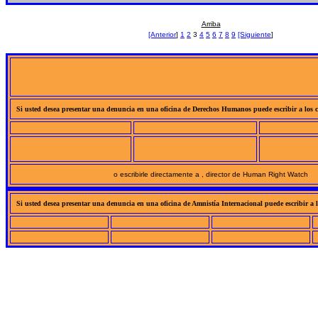
Arriba
[Anterior
]
1
2
3
4
5
6
7
8
9
[Siguiente
]
Si usted desea presentar una denuncia en una oficina de Derechos Humanos puede escribir a los co
o escribirle directamente a , director de Human Right Watch
Si usted desea presentar una denuncia en una oficina de Amnistía Internacional puede escribir a lo