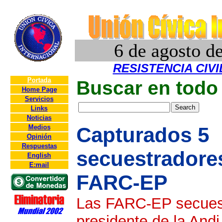
6 de agosto d
RESISTENCIA CIV
Portada
Buscar en todo 
Home Page
Servicios
Links
Noticias
Medios
Capturados 5
Opinión
Respuestas
secuestradores
English
E:mail
FARC-EP
Las FARC-EP secuestr
presidente de la Andi