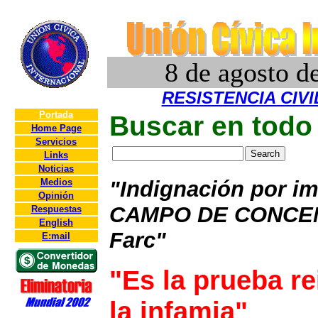
8 de agosto d
RESISTENCIA CIV
Portada
Buscar en todo 
Home Page
Servicios
Links
Noticias
Medios
"Indignación por i
Opinión
CAMPO DE CONCEN
Respuestas
English
Farc"
E:mail
"Es la prueba re
la infamia"