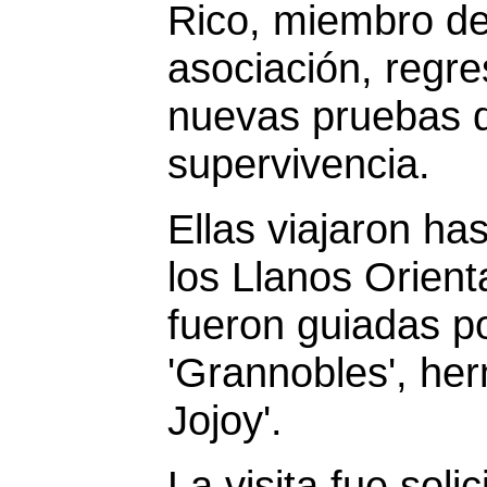
Rico, miembro d
asociación, regr
nuevas pruebas 
supervivencia.
Ellas viajaron has
los Llanos Orient
fueron guiadas po
'Grannobles', he
Jojoy'.
La visita fue soli