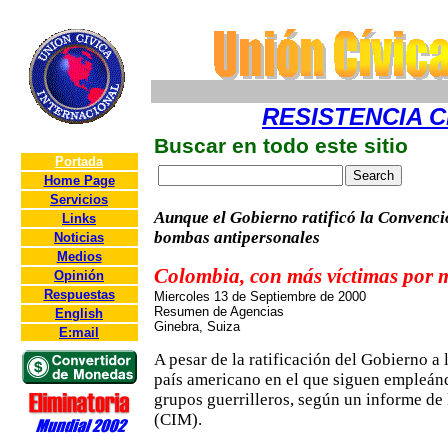
RESISTENCIA C
Buscar en todo este sitio
Portada
Home Page
Servicios
Aunque el Gobierno ratificó la Convenció
Links
bombas antipersonales
Noticias
Medios
Colombia, con más víctimas por 
Opinión
Respuestas
Miercoles 13 de Septiembre de 2000
Resumen de Agencias
English
Ginebra, Suiza
E:mail
A pesar de la ratificación del Gobierno 
país americano en el que siguen empleánd
grupos guerrilleros, según un informe de
(CIM).